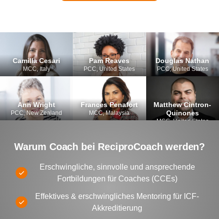
Camilla Cesari
Pam Reaves
Douglas Nathan
MCC, Italy
PCC, United States
PCC, United States
Ann Wright
Frances Penafort
Matthew Cintron-
Quinones
PCC, New Zealand
MCC, Malaysia
MCC, United States
Warum Coach bei ReciproCoach werden?
Erschwingliche, sinnvolle und ansprechende
Fortbildungen für Coaches (CCEs)
Effektives & erschwingliches Mentoring für ICF-
Akkreditierung