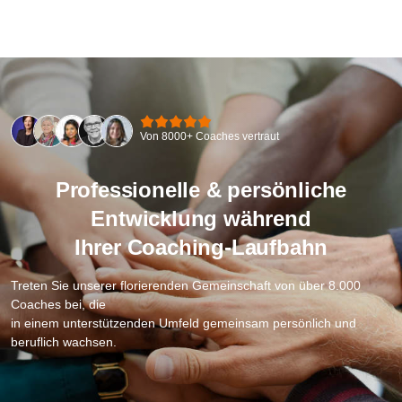
Von 8000+ Coaches vertraut
Professionelle & persönliche
Entwicklung während
Ihrer Coaching-Laufbahn
Treten Sie unserer florierenden Gemeinschaft von über 8.000
Coaches bei, die
in einem unterstützenden Umfeld gemeinsam persönlich und
beruflich wachsen.