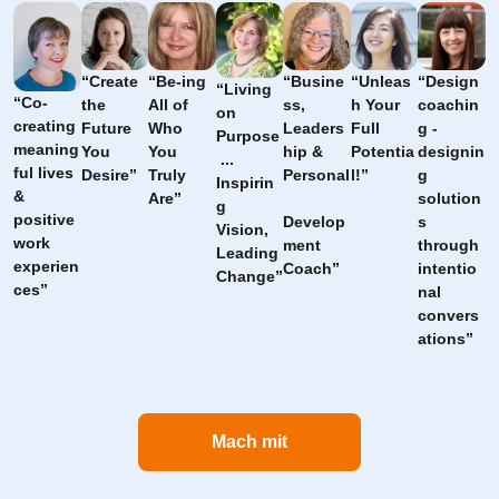
“Create 
“Be-ing 
“Busine
“Unleas
“Design 
“Living 
“Co-
the 
All of 
ss, 
h Your 
coachin
on 
creating 
Future 
Who 
Leaders
Full 
g - 
Purpose
meaning
You 
You 
hip & 
Potentia
designin
 ... 
ful lives 
Desire”
Truly 
Personal
l!”
g 
Inspirin
& 
Are”
solution
g 
positive 
Develop
s 
Vision, 
work 
ment 
through 
Leading 
experien
Coach”
intentio
Change”
ces”
nal  
convers
ations”
Mach mit