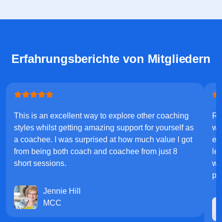
Erfahrungsberichte von Mitgliedern
This is an excellent way to explore other coaching
Re
styles whilst getting amazing support for yourself as
wo
a coachee. I was surprised at how much value I got
ex
from being both coach and coachee from just 8
le
short sessions.
wh
pr
Jennie Hill
MCC