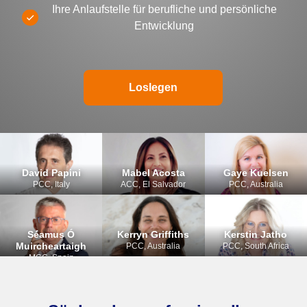
Ihre Anlaufstelle für berufliche und persönliche
Entwicklung
Loslegen
David Papini
Mabel Acosta
Gaye Kuelsen
PCC, Italy
ACC, El Salvador
PCC, Australia
Séamus Ó
Kerryn Griffiths
Kerstin Jatho
Muircheartaigh
PCC, Australia
PCC, South Africa
MCC, Spain