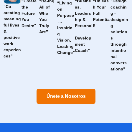
“Create 
“Be-ing 
“Busine
“Unleas
“Design 
“Living 
“Co-
the 
All of 
ss, 
h Your 
coachin
on 
creating 
Future 
Who 
Leaders
Full 
g - 
Purpose
meaning
You 
You 
hip & 
Potentia
designin
 ... 
ful lives 
Desire”
Truly 
Personal
l!”
g 
Inspirin
& 
Are”
solution
g 
positive 
Develop
s 
Vision, 
work 
ment 
through 
Leading 
experien
Coach”
intentio
Change”
ces”
nal  
convers
ations”
Únete a Nosotros