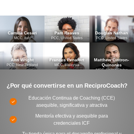
Camilla Cesari
Pam Reaves
Douglas Nathan
MCC, Italy
PCC, United States
PCC, United States
Ann Wright
Frances Penafort
Matthew Cintron-
Quinones
PCC, New Zealand
MCC, Malaysia
MCC, United States
¿Por qué convertirse en un ReciproCoach?
Educación Continua de Coaching (CCE)
asequible, significativa y atractiva
Mentoría efectiva y asequible para
credenciales ICF
Tu tienda única para el desarrollo profesional y