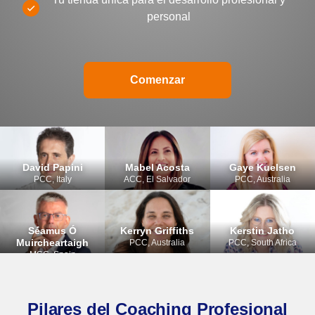
personal
Comenzar
David Papini
Mabel Acosta
Gaye Kuelsen
PCC, Italy
ACC, El Salvador
PCC, Australia
Séamus Ó
Kerryn Griffiths
Kerstin Jatho
Muircheartaigh
PCC, Australia
PCC, South Africa
MCC, Spain
Pilares del Coaching Profesional