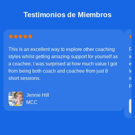
Testimonios de Miembros
This is an excellent way to explore other coaching
Re
styles whilst getting amazing support for yourself as
wo
a coachee. I was surprised at how much value I got
ex
from being both coach and coachee from just 8
le
short sessions.
wh
pr
Jennie Hill
MCC